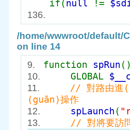
if(
null
!=
$sd
136.
/home/wwwroot/default
on line 14
function
spRun
(
9.
GLOBAL
$__
10.
// 對路由進(
11.
(guān)操作
spLaunch
(
"
12.
// 對將要訪
13.