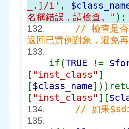
_.]/i'
,
$class_nam
名稱錯誤，請檢查。"
);
// 檢查是否該
132.
返回已實例對象，避
133.
if(
TRUE
!=
$fo
[
"inst_class"
]
[
$class_name
]))re
[
"inst_class"
][
$cl
// 如果$
134.
135.