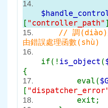
14.
$handle_contro
[
"controller_path"
// 調(dià
15.
由錯誤處理函數(shù)
16.
if(!
is_object
(
{
eval(
$
17.
[
"dispatcher_error
exit;
18.