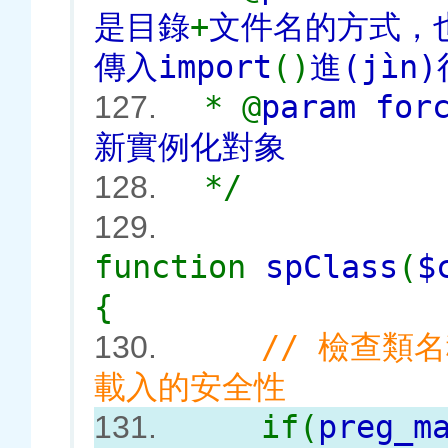
是目錄
+
文件名的方式
傳入import
()
進(jìn
* @
param fo
127.
新實例化對象
*/
128.
129.
function
spClass
(
$
{
// 檢查類名
130.
載入的安全性
if(
preg_m
131.