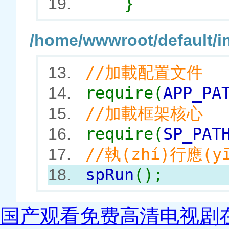
}
19.
/home/wwwroot/default/in
//加載配置文件
13.
require(
APP_PA
14.
//加載框架核心
15.
require(
SP_PAT
16.
//執(zhí)行應(y
17.
spRun
();
18.
国产观看免费高清电视剧